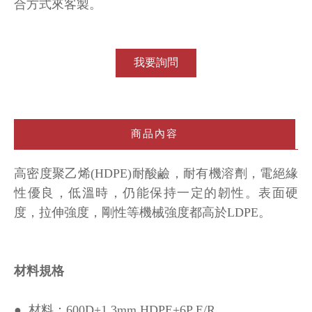
合方式來客製
。
我要詢問
商品內容
高密度聚乙烯(HDPE)耐酸鹼，耐有機溶劑，電絕緣
性優良，低溫時，仍能保持一定的韌性。表面硬
度，拉伸強度，剛性等機械強度都高於LDPE。
材料規格
● 材料：600D+1.3mm HDPE+6P E/R